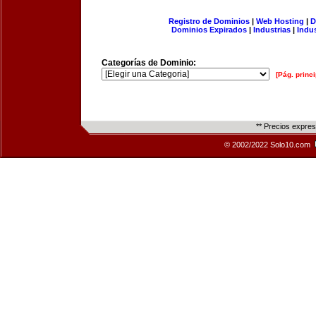
Registro de Dominios
|
Web Hosting
|
D
Dominios Expirados
|
Industrias
|
Indu
Categorías de Dominio:
[Pág. princi
** Precios expre
© 2002/2022 Solo10.com