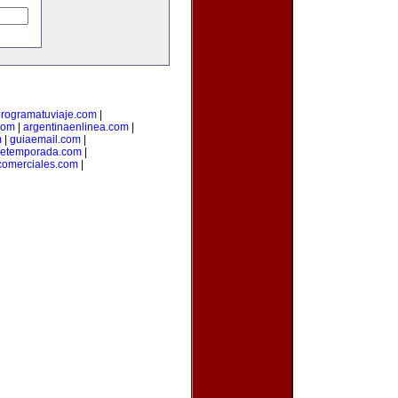
rogramatuviaje.com
|
com
|
argentinaenlinea.com
|
m
|
guiaemail.com
|
detemporada.com
|
comerciales.com
|