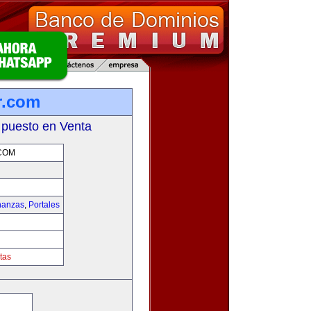
r.com
 puesto en Venta
COM
nanzas
,
Portales
tas