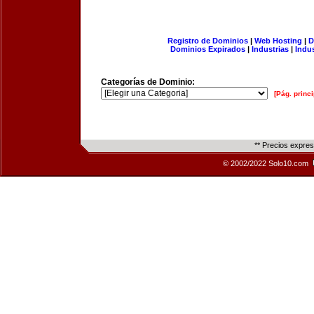
Registro de Dominios
|
Web Hosting
|
D
Dominios Expirados
|
Industrias
|
Indu
Categorías de Dominio:
[Pág. princi
** Precios expre
© 2002/2022 Solo10.com