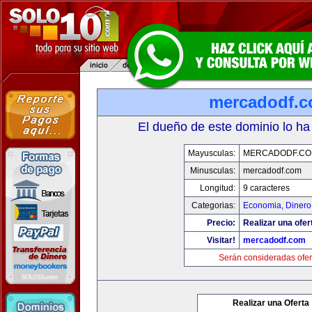
mercadodf.
El dueño de este dominio lo ha
Mayusculas:
MERCADODF.C
Minusculas:
mercadodf.com
Longitud:
9 caracteres
Categorias:
Economia, Dinero
Precio:
Realizar una ofer
Visitar!
mercadodf.com
Serán consideradas ofer
Realizar una Oferta