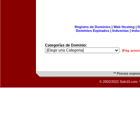
Registro de Dominios
|
Web Hosting
|
D
Dominios Expirados
|
Industrias
|
Indu
Categorías de Dominio:
[Pág. princi
** Precios expre
© 2002/2022 Solo10.com