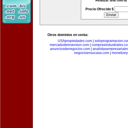
Realizar una Oferta
Precio Ofrecido $
Otros dominios en venta:
USApropiedades.com
|
soloprogramacion.c
mercadodeinversion.com
|
comprasindustriales.c
anunciosdenegocios.com
|
analistasempresariale
negocioensucasa.com
|
monetize