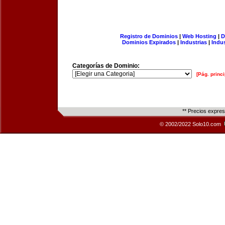
Registro de Dominios
|
Web Hosting
|
D
Dominios Expirados
|
Industrias
|
Indu
Categorías de Dominio:
[Pág. princi
** Precios expre
© 2002/2022 Solo10.com