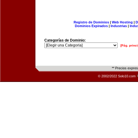
Registro de Dominios
|
Web Hosting
|
D
Dominios Expirados
|
Industrias
|
Indu
Categorías de Dominio:
[Pág. princi
** Precios expre
© 2002/2022 Solo10.com