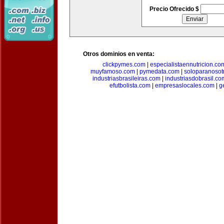
Precio Ofrecido $
Otros dominios en venta:
clickpymes.com
|
especialistaennutricion.co
muyfamoso.com
|
pymedata.com
|
soloparanosot
industriasbrasileiras.com
|
industriasdobrasil.co
efutbolista.com
|
empresaslocales.com
|
g