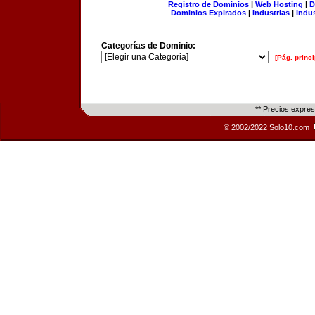
Registro de Dominios
|
Web Hosting
|
D
Dominios Expirados
|
Industrias
|
Indu
Categorías de Dominio:
[Pág. princi
** Precios expre
© 2002/2022 Solo10.com