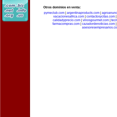
Otros dominios en venta:
pymeclub.com
|
argentinaproducts.com
|
agroanunc
vacacionesafrica.com
|
contactosycitas.com
calidadyprecio.com
|
vinosgourmet.com
|
tec
farmacompras.com
|
cazadordenoticias.com
asesoresempresarios.c