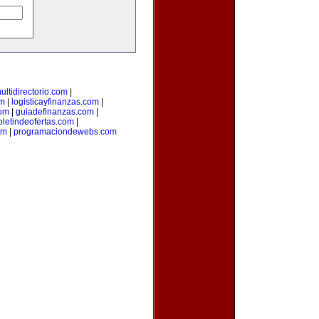
ultidirectorio.com
|
m
|
logisticayfinanzas.com
|
com
|
guiadefinanzas.com
|
oletindeofertas.com
|
om
|
programaciondewebs.com