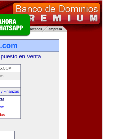
s.com
 puesto en Venta
S.COM
om
 y Finanzas
ta!
com
tas