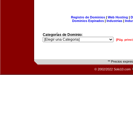
Registro de Dominios
|
Web Hosting
|
D
Dominios Expirados
|
Industrias
|
Indu
Categorías de Dominio:
[Pág. princi
** Precios expre
© 2002/2022 Solo10.com