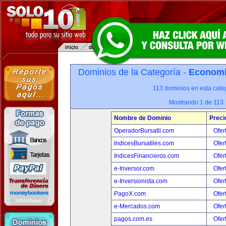
Dominios de la Categoría -
Economia
113 dominios en esta categ
Mostrando 1 de 113
Nombre de Dominio
Preci
OperadorBursatil.com
Ofer
IndicesBursatiles.com
Ofer
IndicesFinancieros.com
Ofer
e-Inversor.com
Ofer
e-Inversionista.com
Ofer
PagoX.com
Ofer
e-Mercados.com
Ofer
pagos.com.es
Ofer