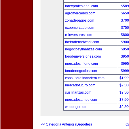
forexprofesional.com
$589
agromercados.com
$650
zonadepagos.com
$700
expomercado.com
$750
e-Inversores.com
$800
thetradernetwork.com
$900
negociosyfinanzas.com
$950
forodeinversiones.com
$950
mercadochileno.com
$995
forodenegocios.com
$999
consultorafinanciera.com
$1,99
mercadofuturo.com
$2,50
susfinanzas.com
$2,50
mercadocampo.com
$7,50
webpago.com
$9,80
<< Categoria Anterior (Deportes)
Ca