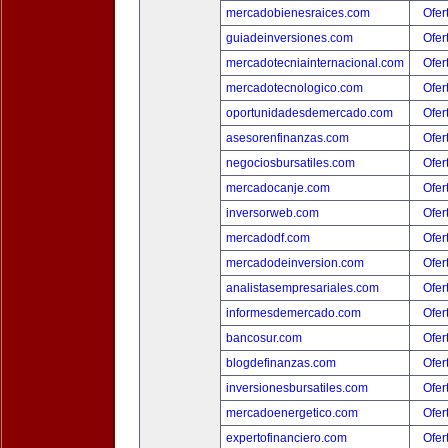
mercadobienesraices.com
Ofer
guiadeinversiones.com
Ofer
mercadotecniainternacional.com
Ofer
mercadotecnologico.com
Ofer
oportunidadesdemercado.com
Ofer
asesorenfinanzas.com
Ofer
negociosbursatiles.com
Ofer
mercadocanje.com
Ofer
inversorweb.com
Ofer
mercadodf.com
Ofer
mercadodeinversion.com
Ofer
analistasempresariales.com
Ofer
informesdemercado.com
Ofer
bancosur.com
Ofer
blogdefinanzas.com
Ofer
inversionesbursatiles.com
Ofer
mercadoenergetico.com
Ofer
expertofinanciero.com
Ofer