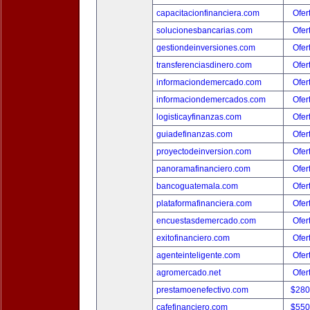
capacitacionfinanciera.com
Ofer
solucionesbancarias.com
Ofer
gestiondeinversiones.com
Ofer
transferenciasdinero.com
Ofer
informaciondemercado.com
Ofer
informaciondemercados.com
Ofer
logisticayfinanzas.com
Ofer
guiadefinanzas.com
Ofer
proyectodeinversion.com
Ofer
panoramafinanciero.com
Ofer
bancoguatemala.com
Ofer
plataformafinanciera.com
Ofer
encuestasdemercado.com
Ofer
exitofinanciero.com
Ofer
agenteinteligente.com
Ofer
agromercado.net
Ofer
prestamoenefectivo.com
$280
cafefinanciero.com
$550